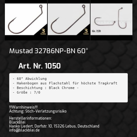
Mustad 32786NP-BN 60°
Art. Nr. 1050
- 60° Abwicklung

- Hakenbogen aus Flachstahl für höchste Tragkraft 

- Beschichtung : Black Chrome -

- Größe : 7/0

!!!Warnhinweis!!!
Achtung: Stich-Verletzungsrisiko
Herstellerinformationen:
BlackBlei
Hanko Liedert, Dorfstr. 10, 15326 Lebus, Deutschland
info@blackblei.de