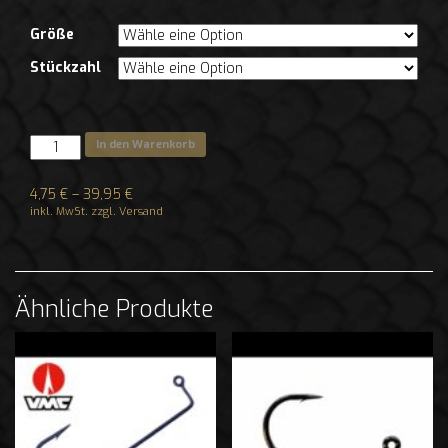
Größe
Stückzahl
In den Warenkorb
4,75
€
–
39,95
€
inkl. MwSt. zzgl. Versand
Ähnliche Produkte