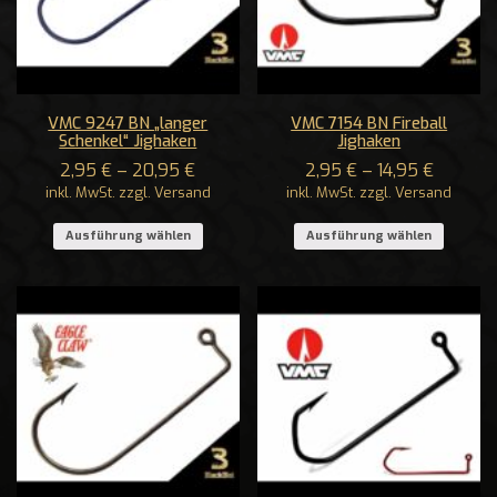
VMC 9247 BN „langer
VMC 7154 BN Fireball
Schenkel“ Jighaken
Jighaken
2,95
€
–
20,95
€
2,95
€
–
14,95
€
inkl. MwSt. zzgl. Versand
inkl. MwSt. zzgl. Versand
Ausführung wählen
Ausführung wählen