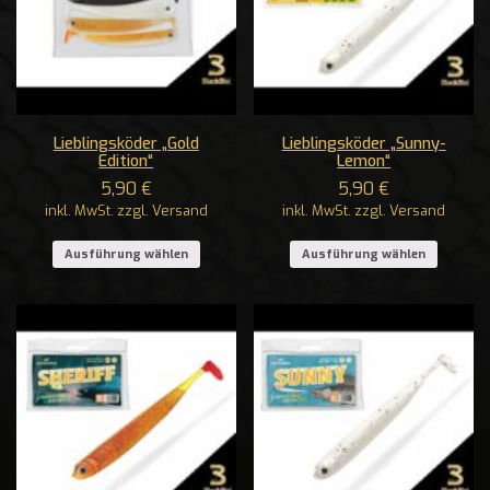
Lieblingsköder „Gold
Lieblingsköder „Sunny-
Edition“
Lemon“
5,90
€
5,90
€
inkl. MwSt. zzgl. Versand
inkl. MwSt. zzgl. Versand
Ausführung wählen
Ausführung wählen