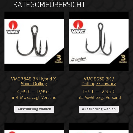
KATEGORIEÜBERSICHT
VMC 7548 BN Hybrid X-
VMC 8650 BK /
Short Drilling
Drillinge schwarz
4,95
€
–
17,95
€
1,95
€
–
12,95
€
inkl. MwSt. zzgl. Versand
inkl. MwSt. zzgl. Versand
Ausführung wählen
Ausführung wählen