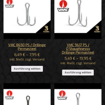
VMC 8650 PS / Drillinge
VMC 9617 PS /
Permasteel
O`Shaughnessy
Drillinge Permasteel
6,49
€
–
7,95
€
5,49
€
–
19,95
€
inkl. MwSt. zzgl. Versand
inkl. MwSt. zzgl. Versand
Ausführung wählen
Ausführung wählen