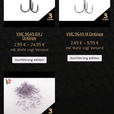
VMC 9649 BN /
VMC 9649 NI Drillinge
Drillinge
2,49
€
–
5,95
€
2,95
€
–
24,95
€
inkl. MwSt. zzgl. Versand
inkl. MwSt. zzgl. Versand
Ausführung wählen
Ausführung wählen